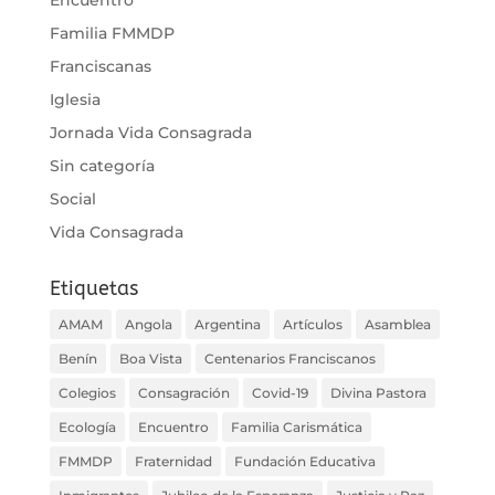
Encuentro
Familia FMMDP
Franciscanas
Iglesia
Jornada Vida Consagrada
Sin categoría
Social
Vida Consagrada
Etiquetas
AMAM
Angola
Argentina
Artículos
Asamblea
Benín
Boa Vista
Centenarios Franciscanos
Colegios
Consagración
Covid-19
Divina Pastora
Ecología
Encuentro
Familia Carismática
FMMDP
Fraternidad
Fundación Educativa