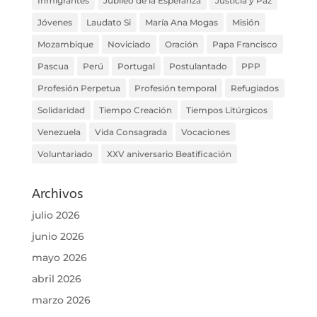
Inmigrantes
Jubileo de la Esperanza
Justicia y Paz
Jóvenes
Laudato Si
María Ana Mogas
Misión
Mozambique
Noviciado
Oración
Papa Francisco
Pascua
Perú
Portugal
Postulantado
PPP
Profesión Perpetua
Profesión temporal
Refugiados
Solidaridad
Tiempo Creación
Tiempos Litúrgicos
Venezuela
Vida Consagrada
Vocaciones
Voluntariado
XXV aniversario Beatificación
Archivos
julio 2026
junio 2026
mayo 2026
abril 2026
marzo 2026