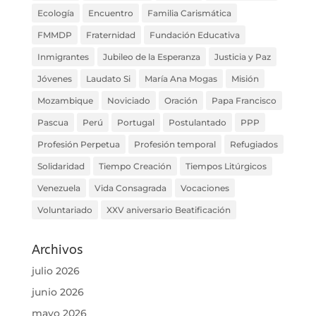
Ecología
Encuentro
Familia Carismática
FMMDP
Fraternidad
Fundación Educativa
Inmigrantes
Jubileo de la Esperanza
Justicia y Paz
Jóvenes
Laudato Si
María Ana Mogas
Misión
Mozambique
Noviciado
Oración
Papa Francisco
Pascua
Perú
Portugal
Postulantado
PPP
Profesión Perpetua
Profesión temporal
Refugiados
Solidaridad
Tiempo Creación
Tiempos Litúrgicos
Venezuela
Vida Consagrada
Vocaciones
Voluntariado
XXV aniversario Beatificación
Archivos
julio 2026
junio 2026
mayo 2026