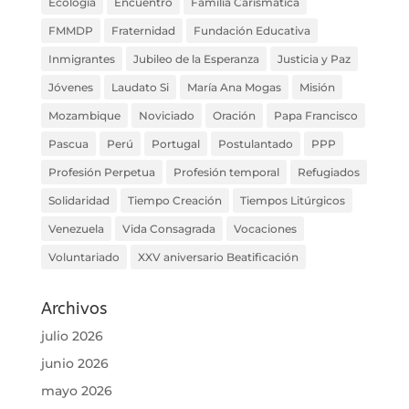
Ecología
Encuentro
Familia Carismática
FMMDP
Fraternidad
Fundación Educativa
Inmigrantes
Jubileo de la Esperanza
Justicia y Paz
Jóvenes
Laudato Si
María Ana Mogas
Misión
Mozambique
Noviciado
Oración
Papa Francisco
Pascua
Perú
Portugal
Postulantado
PPP
Profesión Perpetua
Profesión temporal
Refugiados
Solidaridad
Tiempo Creación
Tiempos Litúrgicos
Venezuela
Vida Consagrada
Vocaciones
Voluntariado
XXV aniversario Beatificación
Archivos
julio 2026
junio 2026
mayo 2026