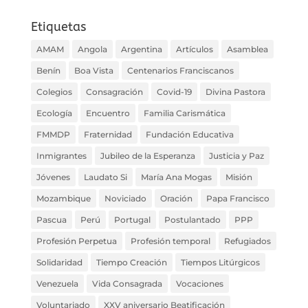
Etiquetas
AMAM
Angola
Argentina
Artículos
Asamblea
Benín
Boa Vista
Centenarios Franciscanos
Colegios
Consagración
Covid-19
Divina Pastora
Ecología
Encuentro
Familia Carismática
FMMDP
Fraternidad
Fundación Educativa
Inmigrantes
Jubileo de la Esperanza
Justicia y Paz
Jóvenes
Laudato Si
María Ana Mogas
Misión
Mozambique
Noviciado
Oración
Papa Francisco
Pascua
Perú
Portugal
Postulantado
PPP
Profesión Perpetua
Profesión temporal
Refugiados
Solidaridad
Tiempo Creación
Tiempos Litúrgicos
Venezuela
Vida Consagrada
Vocaciones
Voluntariado
XXV aniversario Beatificación