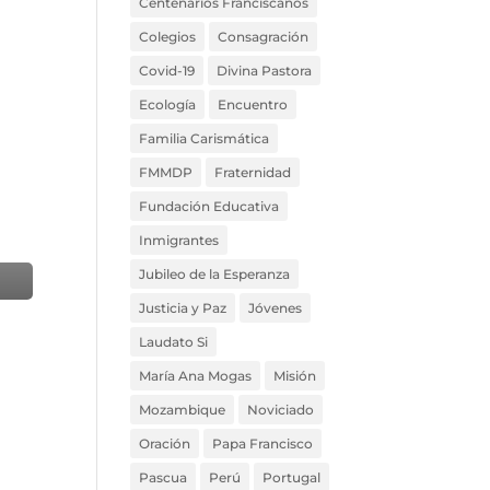
Centenarios Franciscanos
Colegios
Consagración
Covid-19
Divina Pastora
Ecología
Encuentro
Familia Carismática
FMMDP
Fraternidad
Fundación Educativa
Inmigrantes
Jubileo de la Esperanza
Justicia y Paz
Jóvenes
Laudato Si
María Ana Mogas
Misión
Mozambique
Noviciado
Oración
Papa Francisco
Pascua
Perú
Portugal