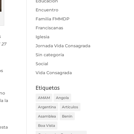
Educación
Encuentro
Familia FMMDP
Franciscanas
s
Iglesia
 27
Jornada Vida Consagrada
Sin categoría
Social
os
Vida Consagrada
Etiquetas
 no
AMAM
Angola
a la
Argentina
Artículos
Asamblea
Benín
Boa Vista
esta