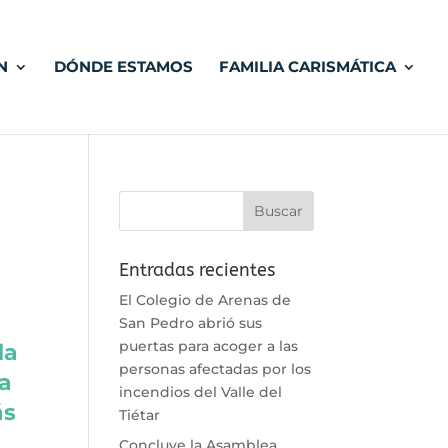
N
DÓNDE ESTAMOS
FAMILIA CARISMÁTICA
Entradas recientes
El Colegio de Arenas de
San Pedro abrió sus
puertas para acoger a las
da
personas afectadas por los
ia
incendios del Valle del
ás
Tiétar
Concluye la Asamblea