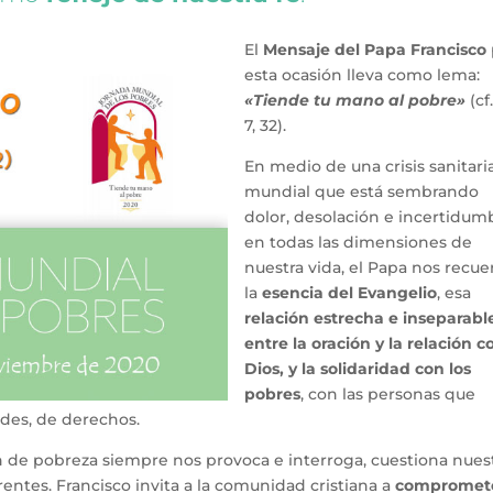
El
Mensaje del Papa Francisco
esta ocasión lleva como lema:
«Tiende tu mano al pobre»
(cf.
7, 32).
En medio de una crisis sanitari
mundial que está sembrando
dolor, desolación e incertidum
en todas las dimensiones de
nuestra vida, el Papa nos recue
la
esencia del Evangelio
, esa
relación estrecha e inseparabl
entre la oración y la relación c
Dios, y la solidaridad con los
pobres
, con las personas que
ades, de derechos.
 de pobreza siempre nos provoca e interroga, cuestiona nues
erentes. Francisco invita a la comunidad cristiana a
compromet