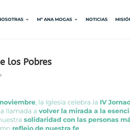
NOSOTRAS
Mª ANA MOGAS
NOTICIAS
MISIÓ
e los Pobres
s
 noviembre
, la Iglesia celebra la
IV Jorna
a llamada a
volver la mirada a la esenc
nuestra
solidaridad con las personas m
omo
reflejo de nuestra fe
.