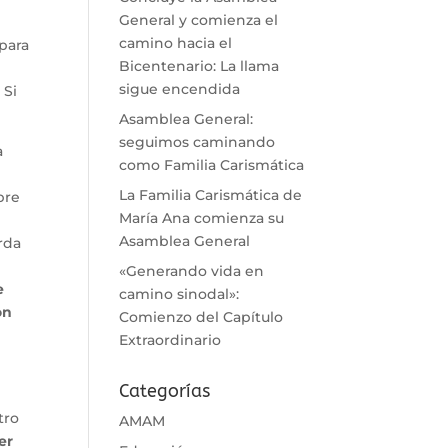
General y comienza el
camino hacia el
para
Bicentenario: La llama
sigue encendida
 Si
Asamblea General:
seguimos caminando
a
como Familia Carismática
La Familia Carismática de
bre
María Ana comienza su
Asamblea General
rda
«Generando vida en
e
camino sinodal»:
on
Comienzo del Capítulo
Extraordinario
Categorías
tro
AMAM
er