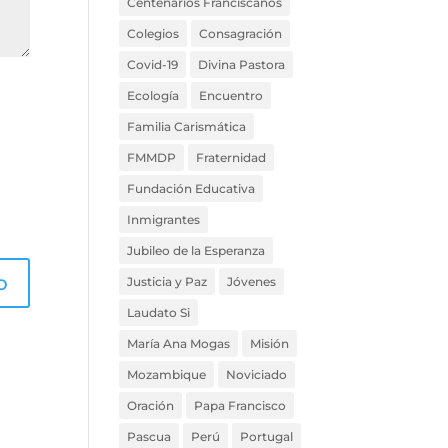
Centenarios Franciscanos
Colegios
Consagración
Covid-19
Divina Pastora
Ecología
Encuentro
Familia Carismática
FMMDP
Fraternidad
Fundación Educativa
Inmigrantes
Jubileo de la Esperanza
Justicia y Paz
Jóvenes
Laudato Si
María Ana Mogas
Misión
Mozambique
Noviciado
Oración
Papa Francisco
Pascua
Perú
Portugal