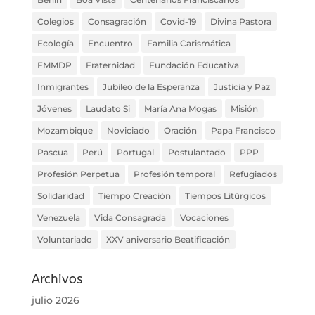
Colegios
Consagración
Covid-19
Divina Pastora
Ecología
Encuentro
Familia Carismática
FMMDP
Fraternidad
Fundación Educativa
Inmigrantes
Jubileo de la Esperanza
Justicia y Paz
Jóvenes
Laudato Si
María Ana Mogas
Misión
Mozambique
Noviciado
Oración
Papa Francisco
Pascua
Perú
Portugal
Postulantado
PPP
Profesión Perpetua
Profesión temporal
Refugiados
Solidaridad
Tiempo Creación
Tiempos Litúrgicos
Venezuela
Vida Consagrada
Vocaciones
Voluntariado
XXV aniversario Beatificación
Archivos
julio 2026