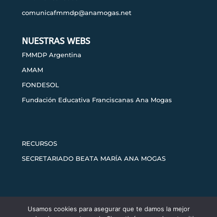
comunicafmmdp@anamogas.net
NUESTRAS WEBS
FMMDP Argentina
AMAM
FONDESOL
Fundación Educativa Franciscanas Ana Mogas
RECURSOS
SECRETARIADO BEATA MARÍA ANA MOGAS
Usamos cookies para asegurar que te damos la mejor
Aviso legal
Política de privacidad