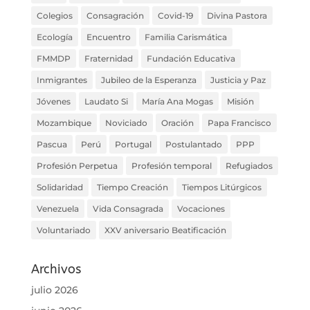
Colegios
Consagración
Covid-19
Divina Pastora
Ecología
Encuentro
Familia Carismática
FMMDP
Fraternidad
Fundación Educativa
Inmigrantes
Jubileo de la Esperanza
Justicia y Paz
Jóvenes
Laudato Si
María Ana Mogas
Misión
Mozambique
Noviciado
Oración
Papa Francisco
Pascua
Perú
Portugal
Postulantado
PPP
Profesión Perpetua
Profesión temporal
Refugiados
Solidaridad
Tiempo Creación
Tiempos Litúrgicos
Venezuela
Vida Consagrada
Vocaciones
Voluntariado
XXV aniversario Beatificación
Archivos
julio 2026