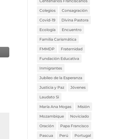
Centenarios Franciscanos
Colegios
Consagración
Covid-19
Divina Pastora
Ecología
Encuentro
Familia Carismática
FMMDP
Fraternidad
Fundación Educativa
Inmigrantes
Jubileo de la Esperanza
Justicia y Paz
Jóvenes
Laudato Si
María Ana Mogas
Misión
Mozambique
Noviciado
Oración
Papa Francisco
Pascua
Perú
Portugal