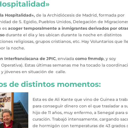
Hospitalidad»
la Hospitalidad»,
de la Archidiócesis de Madrid, formada por
unidad de S. Egidio, Pueblos Unidos, Delegación de Migracione
n es
acoger temporalmente a inmigrantes derivados por otra
eso
durante el día y les ubican durante la noche en distintos
ones religiosas, grupos cristianos, etc. Hay Voluntarios que ll
or la noche.
n Interfranciscana de JPIC
, enviada
como fmmdp
, y soy
Operativa). Estas últimas semanas me ha tocado la coordinac
 jóvenes en situación de calle.
os de distintos momentos:
Esta es de Ali Kante que vino de Guinea a trab
para conseguir dinero con el que trasladar a s
hijo de 11 años, muy enfermo, a Senegal para 
curación. Trabajó intensamente, cargando sac
de hormigón con temperaturas de 43 grados 