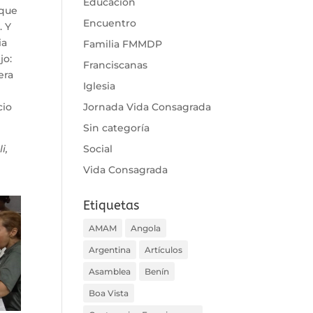
Educación
 que
Encuentro
. Y
ia
Familia FMMDP
jo:
Franciscanas
era
Iglesia
Jornada Vida Consagrada
cio
Sin categoría
Social
i,
Vida Consagrada
Etiquetas
AMAM
Angola
Argentina
Artículos
Asamblea
Benín
Boa Vista