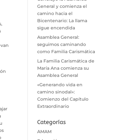
General y comienza el
camino hacia el
Bicentenario: La llama
s,
sigue encendida
s
Asamblea General:
seguimos caminando
evan
como Familia Carismática
La Familia Carismática de
María Ana comienza su
ión
Asamblea General
«Generando vida en
camino sinodal»:
Comienzo del Capítulo
Extraordinario
ajar
u
Categorías
su
os
AMAM
o