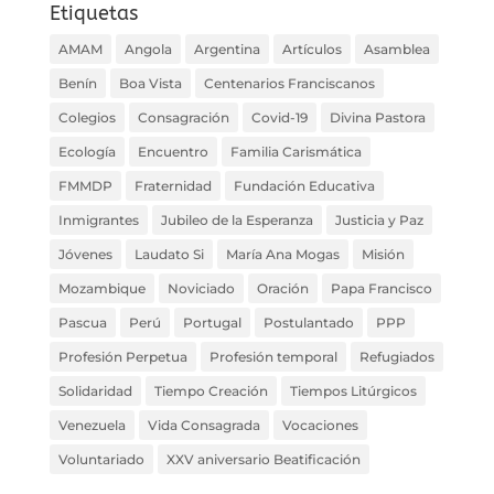
Etiquetas
AMAM
Angola
Argentina
Artículos
Asamblea
Benín
Boa Vista
Centenarios Franciscanos
Colegios
Consagración
Covid-19
Divina Pastora
Ecología
Encuentro
Familia Carismática
FMMDP
Fraternidad
Fundación Educativa
Inmigrantes
Jubileo de la Esperanza
Justicia y Paz
Jóvenes
Laudato Si
María Ana Mogas
Misión
Mozambique
Noviciado
Oración
Papa Francisco
Pascua
Perú
Portugal
Postulantado
PPP
Profesión Perpetua
Profesión temporal
Refugiados
Solidaridad
Tiempo Creación
Tiempos Litúrgicos
Venezuela
Vida Consagrada
Vocaciones
Voluntariado
XXV aniversario Beatificación