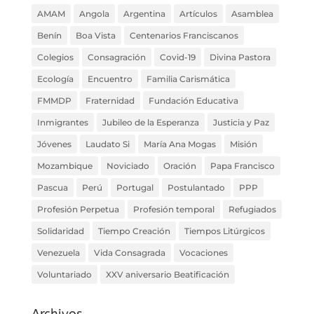
AMAM
Angola
Argentina
Artículos
Asamblea
Benín
Boa Vista
Centenarios Franciscanos
Colegios
Consagración
Covid-19
Divina Pastora
Ecología
Encuentro
Familia Carismática
FMMDP
Fraternidad
Fundación Educativa
Inmigrantes
Jubileo de la Esperanza
Justicia y Paz
Jóvenes
Laudato Si
María Ana Mogas
Misión
Mozambique
Noviciado
Oración
Papa Francisco
Pascua
Perú
Portugal
Postulantado
PPP
Profesión Perpetua
Profesión temporal
Refugiados
Solidaridad
Tiempo Creación
Tiempos Litúrgicos
Venezuela
Vida Consagrada
Vocaciones
Voluntariado
XXV aniversario Beatificación