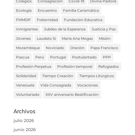
Colegios
Consagración
Covid-19
Divina Pastora
Ecología
Encuentro
Familia Carismática
FMMDP
Fraternidad
Fundación Educativa
Inmigrantes
Jubileo de la Esperanza
Justicia y Paz
Jóvenes
Laudato Si
María Ana Mogas
Misión
Mozambique
Noviciado
Oración
Papa Francisco
Pascua
Perú
Portugal
Postulantado
PPP
Profesión Perpetua
Profesión temporal
Refugiados
Solidaridad
Tiempo Creación
Tiempos Litúrgicos
Venezuela
Vida Consagrada
Vocaciones
Voluntariado
XXV aniversario Beatificación
Archivos
julio 2026
junio 2026