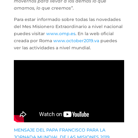
movernos para llevar a los demás lo que
amamos, lo que creemos”
.
Para estar informado sobre todas las novedades
del Mes Misionero Extraordinario a nivel nacional
puedes visitar
www.omp.es
. En la web oficial
creada por Roma
www.october2019.va
puedes
ver las actividades a nivel mundial.
MENSAJE DEL PAPA FRANCISCO PARA LA
JORNADA MUNDIAL DE LAS MISIONES 2019