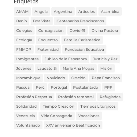
Etiquetas
AMAM
Angola
Argentina
Artículos
Asamblea
Benín
Boa Vista
Centenarios Franciscanos
Colegios
Consagración
Covid-19
Divina Pastora
Ecología
Encuentro
Familia Carismática
FMMDP
Fraternidad
Fundación Educativa
Inmigrantes
Jubileo de la Esperanza
Justicia y Paz
Jóvenes
Laudato Si
María Ana Mogas
Misión
Mozambique
Noviciado
Oración
Papa Francisco
Pascua
Perú
Portugal
Postulantado
PPP
Profesión Perpetua
Profesión temporal
Refugiados
Solidaridad
Tiempo Creación
Tiempos Litúrgicos
Venezuela
Vida Consagrada
Vocaciones
Voluntariado
XXV aniversario Beatificación