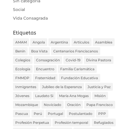
Sin categoría
Social
Vida Consagrada
Etiquetas
AMAM
Angola
Argentina
Artículos
Asamblea
Benín
Boa Vista
Centenarios Franciscanos
Colegios
Consagración
Covid-19
Divina Pastora
Ecología
Encuentro
Familia Carismática
FMMDP
Fraternidad
Fundación Educativa
Inmigrantes
Jubileo de la Esperanza
Justicia y Paz
Jóvenes
Laudato Si
María Ana Mogas
Misión
Mozambique
Noviciado
Oración
Papa Francisco
Pascua
Perú
Portugal
Postulantado
PPP
Profesión Perpetua
Profesión temporal
Refugiados