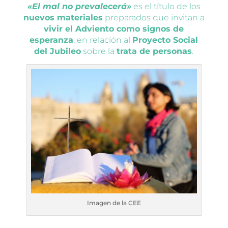
«El mal no prevalecerá»
es el título de los
nuevos materiales
preparados que invitan a
vivir el Adviento como signos de
esperanza
, en relación al
Proyecto Social
del Jubileo
sobre la
trata de personas
.
Imagen de la CEE