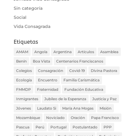
Sin categoría
Social
Vida Consagrada
Etiquetas
AMAM
Angola
Argentina
Artículos
Asamblea
Benín
Boa Vista
Centenarios Franciscanos
Colegios
Consagración
Covid-19
Divina Pastora
Ecología
Encuentro
Familia Carismática
FMMDP
Fraternidad
Fundación Educativa
Inmigrantes
Jubileo de la Esperanza
Justicia y Paz
Jóvenes
Laudato Si
María Ana Mogas
Misión
Mozambique
Noviciado
Oración
Papa Francisco
Pascua
Perú
Portugal
Postulantado
PPP