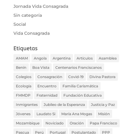
Jornada Vida Consagrada
Sin categoría
Social
Vida Consagrada
Etiquetas
AMAM
Angola
Argentina
Artículos
Asamblea
Benín
Boa Vista
Centenarios Franciscanos
Colegios
Consagración
Covid-19
Divina Pastora
Ecología
Encuentro
Familia Carismática
FMMDP
Fraternidad
Fundación Educativa
Inmigrantes
Jubileo de la Esperanza
Justicia y Paz
Jóvenes
Laudato Si
María Ana Mogas
Misión
Mozambique
Noviciado
Oración
Papa Francisco
Pascua
Perú
Portugal
Postulantado
PPP