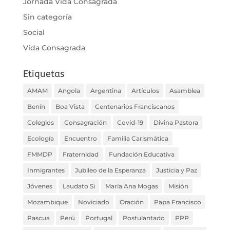
Jornada Vida Consagrada
Sin categoría
Social
Vida Consagrada
Etiquetas
AMAM
Angola
Argentina
Artículos
Asamblea
Benín
Boa Vista
Centenarios Franciscanos
Colegios
Consagración
Covid-19
Divina Pastora
Ecología
Encuentro
Familia Carismática
FMMDP
Fraternidad
Fundación Educativa
Inmigrantes
Jubileo de la Esperanza
Justicia y Paz
Jóvenes
Laudato Si
María Ana Mogas
Misión
Mozambique
Noviciado
Oración
Papa Francisco
Pascua
Perú
Portugal
Postulantado
PPP