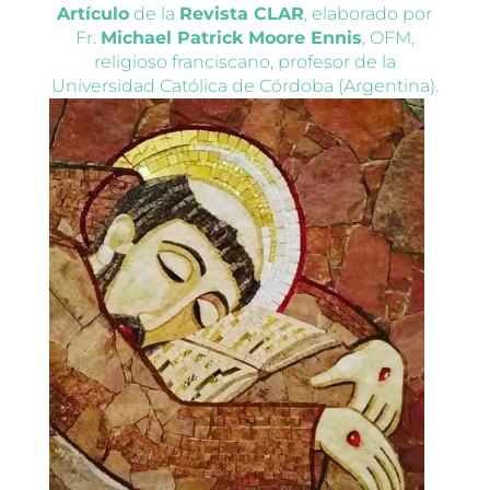
Artículo
de la
Revista CLAR
, elaborado por
Fr.
Michael Patrick Moore Ennis
, OFM,
religioso franciscano, profesor de la
Universidad Católica de Córdoba (Argentina).