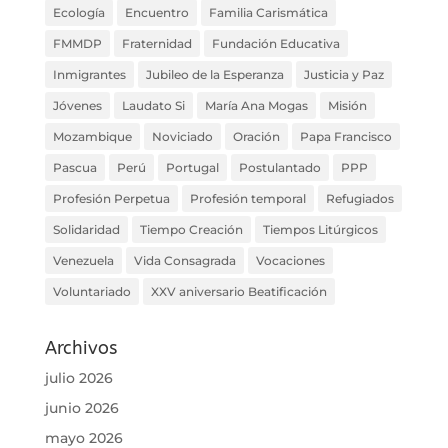
Ecología
Encuentro
Familia Carismática
FMMDP
Fraternidad
Fundación Educativa
Inmigrantes
Jubileo de la Esperanza
Justicia y Paz
Jóvenes
Laudato Si
María Ana Mogas
Misión
Mozambique
Noviciado
Oración
Papa Francisco
Pascua
Perú
Portugal
Postulantado
PPP
Profesión Perpetua
Profesión temporal
Refugiados
Solidaridad
Tiempo Creación
Tiempos Litúrgicos
Venezuela
Vida Consagrada
Vocaciones
Voluntariado
XXV aniversario Beatificación
Archivos
julio 2026
junio 2026
mayo 2026