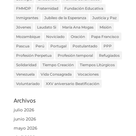
FMMDP
Fraternidad
Fundación Educativa
Inmigrantes
Jubileo de la Esperanza
Justicia y Paz
Jóvenes
Laudato Si
María Ana Mogas
Misión
Mozambique
Noviciado
Oración
Papa Francisco
Pascua
Perú
Portugal
Postulantado
PPP
Profesión Perpetua
Profesión temporal
Refugiados
Solidaridad
Tiempo Creación
Tiempos Litúrgicos
Venezuela
Vida Consagrada
Vocaciones
Voluntariado
XXV aniversario Beatificación
Archivos
julio 2026
junio 2026
mayo 2026