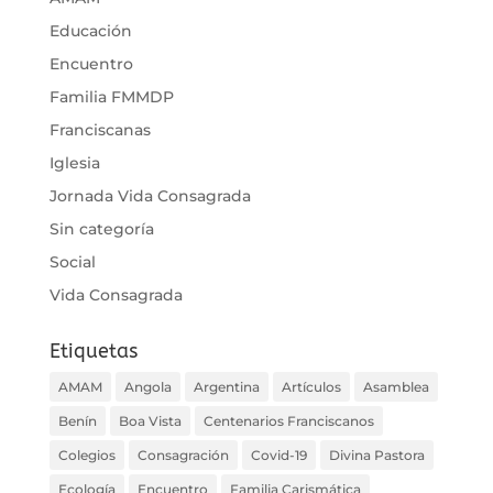
Educación
Encuentro
Familia FMMDP
Franciscanas
Iglesia
Jornada Vida Consagrada
Sin categoría
Social
Vida Consagrada
Etiquetas
AMAM
Angola
Argentina
Artículos
Asamblea
Benín
Boa Vista
Centenarios Franciscanos
Colegios
Consagración
Covid-19
Divina Pastora
Ecología
Encuentro
Familia Carismática