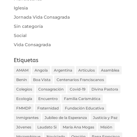
Iglesia
Jornada Vida Consagrada
Sin categoría
Social
Vida Consagrada
Etiquetas
AMAM
Angola
Argentina
Artículos
Asamblea
Benín
Boa Vista
Centenarios Franciscanos
Colegios
Consagración
Covid-19
Divina Pastora
Ecología
Encuentro
Familia Carismática
FMMDP
Fraternidad
Fundación Educativa
Inmigrantes
Jubileo de la Esperanza
Justicia y Paz
Jóvenes
Laudato Si
María Ana Mogas
Misión
Mozambique
Noviciado
Oración
Papa Francisco