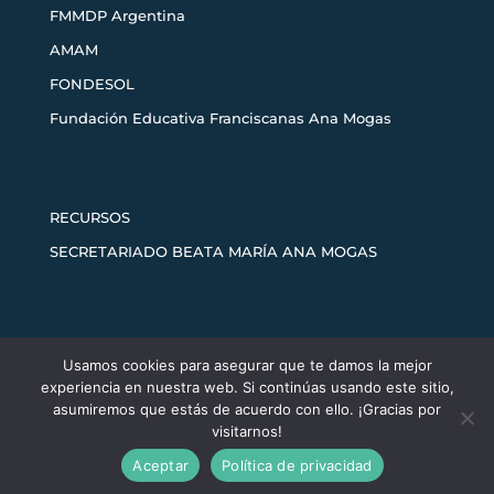
FMMDP Argentina
AMAM
FONDESOL
Fundación Educativa Franciscanas Ana Mogas
RECURSOS
SECRETARIADO BEATA MARÍA ANA MOGAS
Usamos cookies para asegurar que te damos la mejor
Aviso legal
Política de privacidad
experiencia en nuestra web. Si continúas usando este sitio,
Política de cookies
asumiremos que estás de acuerdo con ello. ¡Gracias por
visitarnos!
Aceptar
Política de privacidad