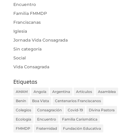
Encuentro
Familia FMMDP
Franciscanas
Iglesia
Jornada Vida Consagrada
Sin categoría
Social
Vida Consagrada
Etiquetas
AMAM
Angola
Argentina
Artículos
Asamblea
Benín
Boa Vista
Centenarios Franciscanos
Colegios
Consagración
Covid-19
Divina Pastora
Ecología
Encuentro
Familia Carismática
FMMDP
Fraternidad
Fundación Educativa