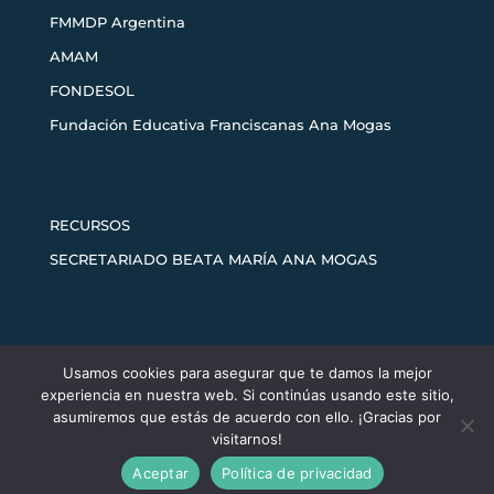
FMMDP Argentina
AMAM
FONDESOL
Fundación Educativa Franciscanas Ana Mogas
RECURSOS
SECRETARIADO BEATA MARÍA ANA MOGAS
Usamos cookies para asegurar que te damos la mejor
Aviso legal
Política de privacidad
experiencia en nuestra web. Si continúas usando este sitio,
Política de cookies
asumiremos que estás de acuerdo con ello. ¡Gracias por
visitarnos!
Aceptar
Política de privacidad