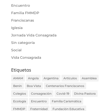
Encuentro
Familia FMMDP
Franciscanas
Iglesia
Jornada Vida Consagrada
Sin categoría
Social
Vida Consagrada
Etiquetas
AMAM
Angola
Argentina
Artículos
Asamblea
Benín
Boa Vista
Centenarios Franciscanos
Colegios
Consagración
Covid-19
Divina Pastora
Ecología
Encuentro
Familia Carismática
FMMDP
Fraternidad
Fundación Educativa