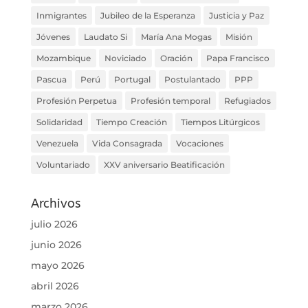
Inmigrantes
Jubileo de la Esperanza
Justicia y Paz
Jóvenes
Laudato Si
María Ana Mogas
Misión
Mozambique
Noviciado
Oración
Papa Francisco
Pascua
Perú
Portugal
Postulantado
PPP
Profesión Perpetua
Profesión temporal
Refugiados
Solidaridad
Tiempo Creación
Tiempos Litúrgicos
Venezuela
Vida Consagrada
Vocaciones
Voluntariado
XXV aniversario Beatificación
Archivos
julio 2026
junio 2026
mayo 2026
abril 2026
marzo 2026