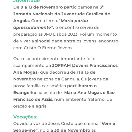
Juventude
De
9 a 13 de Novembro
participamos na
3ª
Jornada Nacionais da Juventude Católica de
Angola.
Com o lema: “
Maria partiu
apressadamente”,
o encontro serviu de
preparação as JMJ Lisboa 2023. Foi um momento
de viver a sinodalidade entre os jovens, encontro
com Cristo O Eterno Jovem.
Outro acontecimento importante foi o
acampamento da
JOFRAM
(
Jovens Franciscanos
Ana Mogas
) que decorreu de
11 a 13 de
Novembro
na zona da Gangula. Os jovens da
nossa família carismática
partilharam o
Evangelho
ao estilo de
Maria Ana Mogas e São
Francisco de Assis
, num ambiente fraterno, de
oração e alegria.
Vocações:
Ouvido a voz de Jesus Cristo que chama
“Vem e
Segue-me”
, no dia
30 de Novembro
as