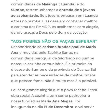
comunidades da
Maianga ( Luanda)
e do
Sumbe
, testemunhamos a
entrada de 9 jovens
ao aspirantado.
Seis jovens entraram em Luanda
e tres no Sumbe. Elas desejam conhecer melhor
o carisma das FMMDP. As acolhemos com alegria,
dando graças a Deus pelo dom da vocação.
“AOS POBRES NÃO OS FAÇAIS ESPERAR”
Respondendo ao
carisma fundacional de Maria
Ana
e movidas pelo Espírito Santo, na
comunidade paroquial de São Tiago no Sumbe
nasceu a cozinha comunitária. É a primeira da
diocese do Sumbe e da província do Cuanza Sul
para atender as necessidades de muitos irmãos
que passam fome. Não é muito mas é o possível.
Foi com grande alegria que o povo recebeu esta
obra social. A cozinha tem como padroeira a
nossa fundadora
Maria Ana Mogas.
Foi
inaugurada no dia
17 de Dezembro
e vai servir