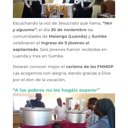
Escuchando la voz de Jesucristo que llama,
“Ven
y sígueme”
, el día
30 de noviembre
las
comunidades de
Maianga (Luanda)
y
Sumbe
celebraron el
ingreso de 9 jóvenes al
aspirantado
. Seis jóvenes fueron recibidas en
Luanda y tres en Sumbe.
Desean conocer mejor el
carisma de las FMMDP
.
Las acogemos con alegría, dando gracias a Dios
por el don de la vocación.
“A los pobres no les hagáis esperar”