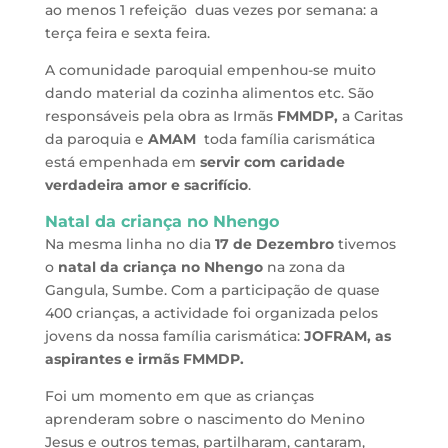
ao menos 1 refeição duas vezes por semana: a
terça feira e sexta feira.
A comunidade paroquial empenhou-se muito
dando material da cozinha alimentos etc. São
responsáveis pela obra as Irmãs
FMMDP,
a Caritas
da paroquia e
AMAM
toda família carismática
está empenhada em
servir com caridade
verdadeira amor e sacrifício
.
Natal da criança no Nhengo
Na mesma linha no dia
17 de Dezembro
tivemos
o
natal da criança no Nhengo
na zona da
Gangula, Sumbe. Com a participação de quase
400 crianças, a actividade foi organizada pelos
jovens da nossa família carismática:
JOFRAM, as
aspirantes e irmãs FMMDP.
Foi um momento em que as crianças
aprenderam sobre o nascimento do Menino
Jesus e outros temas, partilharam, cantaram,