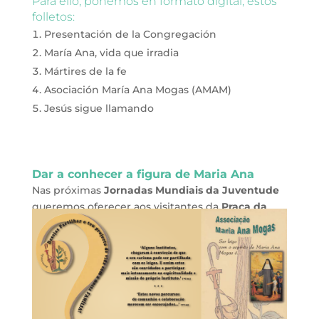
Para ello, ponemos en formato digital, estos
folletos:
Presentación de la Congregación
María Ana, vida que irradia
Mártires de la fe
Asociación María Ana Mogas (AMAM)
Jesús sigue llamando
Dar a conhecer a figura de Maria Ana
Nas próximas
Jornadas Mundiais da Juventude
queremos oferecer aos visitantes da
Praça da
Alegria, em Lisboa
, mais concretamente aos que
se aproximarem do Stand da Congregação das
Franciscanas Missionárias da Mãe do Divino
Pastor
, a possibilidade de conhecerem o
Instituto, de que fazemos parte, através da figura
da nossa Fundadora, das nossas Irmãs Mártires,