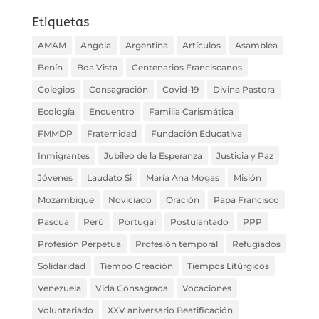
Etiquetas
AMAM
Angola
Argentina
Artículos
Asamblea
Benín
Boa Vista
Centenarios Franciscanos
Colegios
Consagración
Covid-19
Divina Pastora
Ecología
Encuentro
Familia Carismática
FMMDP
Fraternidad
Fundación Educativa
Inmigrantes
Jubileo de la Esperanza
Justicia y Paz
Jóvenes
Laudato Si
María Ana Mogas
Misión
Mozambique
Noviciado
Oración
Papa Francisco
Pascua
Perú
Portugal
Postulantado
PPP
Profesión Perpetua
Profesión temporal
Refugiados
Solidaridad
Tiempo Creación
Tiempos Litúrgicos
Venezuela
Vida Consagrada
Vocaciones
Voluntariado
XXV aniversario Beatificación