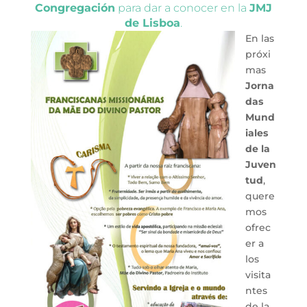
Congregación
para dar a conocer en la
JMJ
de Lisboa
.
En las
próxi
mas
Jorna
das
Mund
iales
de la
Juven
tud
,
quere
mos
ofrec
er a
los
visita
ntes
de la