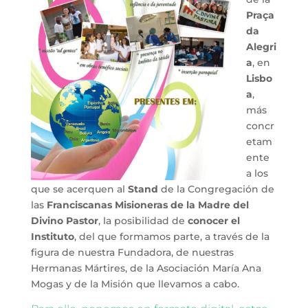
Praça
da
Alegri
a
, en
Lisbo
a
,
más
concr
etam
ente
a los
que se acerquen al
Stand
de la Congregación de
las
Franciscanas Misioneras de la Madre del
Divino Pastor
, la posibilidad de
conocer el
Instituto
, del que formamos parte, a través de la
figura de nuestra Fundadora, de nuestras
Hermanas Mártires, de la Asociación María Ana
Mogas y de la Misión que llevamos a cabo.