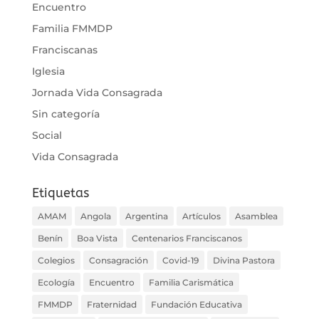
Encuentro
Familia FMMDP
Franciscanas
Iglesia
Jornada Vida Consagrada
Sin categoría
Social
Vida Consagrada
Etiquetas
AMAM
Angola
Argentina
Artículos
Asamblea
Benín
Boa Vista
Centenarios Franciscanos
Colegios
Consagración
Covid-19
Divina Pastora
Ecología
Encuentro
Familia Carismática
FMMDP
Fraternidad
Fundación Educativa