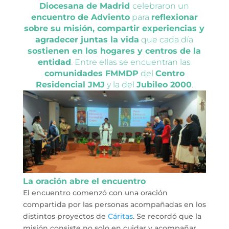
Diocesana de Madrid
celebraron un
encuentro de Adviento
para
reflexionar
sobre su misión, compartir experiencias y
agradecer juntas la vida
que cada día
sostienen en los hogares y centros de la
entidad
. Entre ellas se encuentran las
comunidades FMMDP
del
Centro
Residencial JMJ
y la del
Jubileo 2000
.
La oración abre el encuentro
El encuentro comenzó con una oración
compartida por las personas acompañadas en los
distintos proyectos de
Cáritas
. Se recordó que la
misión consiste no solo en cuidar y acompañar,