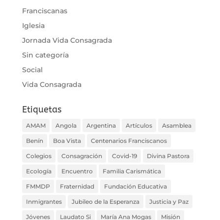
Franciscanas
Iglesia
Jornada Vida Consagrada
Sin categoría
Social
Vida Consagrada
Etiquetas
AMAM
Angola
Argentina
Artículos
Asamblea
Benín
Boa Vista
Centenarios Franciscanos
Colegios
Consagración
Covid-19
Divina Pastora
Ecología
Encuentro
Familia Carismática
FMMDP
Fraternidad
Fundación Educativa
Inmigrantes
Jubileo de la Esperanza
Justicia y Paz
Jóvenes
Laudato Si
María Ana Mogas
Misión